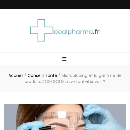
Idéal Pharma
Accueil
/
Conseils santé
/
Microblading et la gamme de
produits ROSEGOLD : que faut-il savoir ?