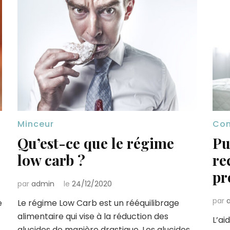
Minceur
Con
Qu’est-ce que le régime
Pu
low carb ?
re
pr
par
admin
le
24/12/2020
par
e
Le régime Low Carb est un rééquilibrage
alimentaire qui vise à la réduction des
L’ai
glucides de manière drastique. Les glucides