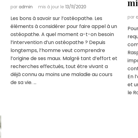
mi
par
admin
mis à jour le
13/11/2020
par
Les bons à savoir sur l’ostéopathe. Les
éléments à considérer pour faire appel à un
Pour
ostéopathe. A quel moment a-t-on besoin
requ
l’intervention d’un ostéopathe ? Depuis
com
longtemps, l’homme veut comprendre
Rasp
l’origine de ses maux. Malgré tant d’effort et
impo
recherches effectués, tout être vivant a
cont
déjà connu au moins une maladie au cours
En l
de sa vie. …
et u
le R